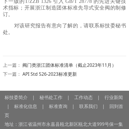
下一版的T/ZZB 1326 引入 GB/T 28778 的先进关键技
术指标；开展浙江制造团体标准先导式安全阀的制修
订。
对该研究报告有意向了解的，请联系标技委秘书
处。
上一篇：
阀门类浙江团体标准清单（截止2023年11月）
下一篇：
API Std 526-2023标准更新
标技委简介
|
秘书处工作
|
工作动态
|
行业新闻
|
标准化信息
|
标准查询
|
联系我们
|
回到首
页
地址：浙江省温州市永嘉县瓯北新区瓯北大道999号保一集